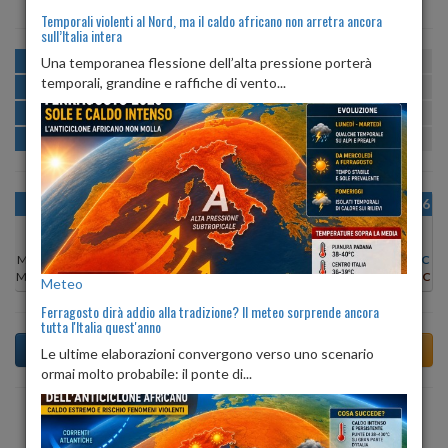
Temporali violenti al Nord, ma il caldo africano non arretra ancora
sull’Italia intera
MATTINA
min:
max:
Una temporanea flessione dell’alta pressione porterà
22º
30º
U
:
48%
-
82%
temporali, grandine e raffiche di vento...
POMERIGGIO
min:
max:
29º
30º
U
:
50%
-
62%
SERA
min:
max:
25º
30º
U
:
69%
-
81%
NOTTE
min:
max:
22º
25º
U
:
75%
-
86%
OGGI
MAR 11
MER 12
GIO 13
VEN 14
SAB 15
DOM 16
Min:
24°C
Min:
22°C
Min:
22°C
Min:
23°C
Min:
22°C
Min:
21°C
Min:
22°C
Max:
33°C
Max:
33°C
Max:
32°C
Max:
31°C
Max:
31°C
Max:
30°C
Max:
30°C
Meteo
Ferragosto dirà addio alla tradizione? Il meteo sorprende ancora
tutta l'Italia quest'anno
Le ultime elaborazioni convergono verso uno scenario
ormai molto probabile: il ponte di...
Previsioni del Tempo a Agropoli tra 6 giorni