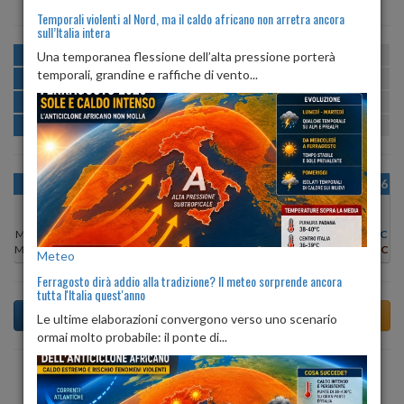
Temporali violenti al Nord, ma il caldo africano non arretra ancora
sull’Italia intera
MATTINA
min:
max:
Una temporanea flessione dell’alta pressione porterà
18º
27º
U
:
49%
-
83%
temporali, grandine e raffiche di vento...
POMERIGGIO
min:
max:
28º
29º
U
:
48%
-
49%
SERA
min:
max:
24º
30º
U
:
61%
-
77%
NOTTE
min:
max:
19º
22º
U
:
83%
-
83%
OGGI
MAR 11
MER 12
GIO 13
VEN 14
SAB 15
DOM 16
Min:
27°C
Min:
28°C
Min:
26°C
Min:
26°C
Min:
26°C
Min:
27°C
Min:
28°C
Max:
29°C
Max:
29°C
Max:
28°C
Max:
28°C
Max:
28°C
Max:
29°C
Max:
31°C
Meteo
Ferragosto dirà addio alla tradizione? Il meteo sorprende ancora
tutta l'Italia quest'anno
Le ultime elaborazioni convergono verso uno scenario
ormai molto probabile: il ponte di...
Previsioni del Tempo a Agrate Conturbia di domani