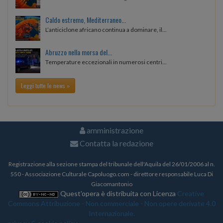
Caldo estremo, Mediterraneo...
L’anticiclone africano continua a dominare, il...
Abruzzo nella morsa del...
Temperature eccezionali in numerosi centri...
Leggi tutte le news »
amministrazione
Contatta la redazione
Registrazione alla sezione stampa del tribunale dell'Aquila del 26/01/2006 al n.
550 - Associazione Culturale Capoluogo.com - direttore responsabile Luca Di
Giacomantonio
Quest'opera è distribuita con Licenza
Creative
Commons Attribuzione - Non commerciale - Non opere derivate 4.0
Internazionale.