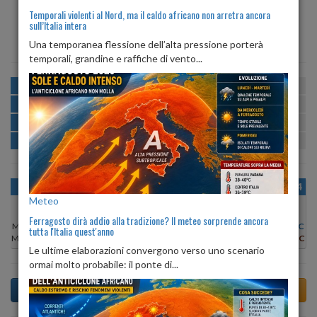
Temporali violenti al Nord, ma il caldo africano non arretra ancora
sull’Italia intera
ALBA
TRAMONTO
ore 06:21
ore 20:34
Una temporanea flessione dell’alta pressione porterà
temporali, grandine e raffiche di vento...
MATTINA
min:
max:
21º
26º
U
:
54%
-
85%
POMERIGGIO
min:
max:
27º
28º
U
:
53%
-
54%
SERA
min:
max:
24º
30º
U
:
56%
-
76%
NOTTE
min:
max:
22º
24º
U
:
81%
-
85%
OGGI
DOM 09
LUN 10
MAR 11
MER 12
GIO 13
VEN 14
Meteo
Ferragosto dirà addio alla tradizione? Il meteo sorprende ancora
Min:
22°C
Min:
21°C
Min:
21°C
Min:
21°C
Min:
21°C
Min:
21°C
Min:
21°C
tutta l'Italia quest'anno
Max:
25°C
Max:
26°C
Max:
27°C
Max:
28°C
Max:
27°C
Max:
26°C
Max:
26°C
Le ultime elaborazioni convergono verso uno scenario
ormai molto probabile: il ponte di...