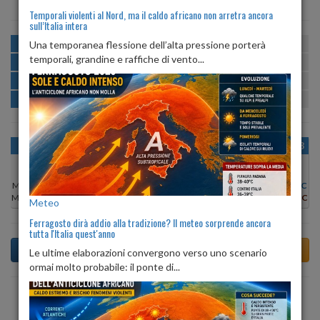
Temporali violenti al Nord, ma il caldo africano non arretra ancora
sull’Italia intera
MATTINA
min:
max:
Una temporanea flessione dell’alta pressione porterà
17º
25º
U
:
57%
-
85%
temporali, grandine e raffiche di vento...
POMERIGGIO
min:
max:
25º
26º
U
:
58%
-
66%
SERA
min:
max:
21º
27º
U
:
76%
-
84%
NOTTE
min:
max:
18º
21º
U
:
85%
-
86%
OGGI
SAB 08
DOM 09
LUN 10
MAR 11
MER 12
GIO 13
Min:
24°C
Min:
23°C
Min:
24°C
Min:
26°C
Min:
27°C
Min:
25°C
Min:
25°C
Max:
24°C
Max:
24°C
Max:
25°C
Max:
27°C
Max:
28°C
Max:
26°C
Max:
28°C
Meteo
Ferragosto dirà addio alla tradizione? Il meteo sorprende ancora
tutta l'Italia quest'anno
Le ultime elaborazioni convergono verso uno scenario
ormai molto probabile: il ponte di...
Previsioni del Tempo a Agra tra 5 giorni