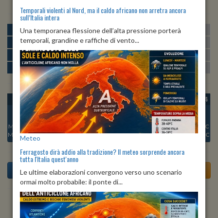
Temporali violenti al Nord, ma il caldo africano non arretra ancora
sull’Italia intera
MATTINA
min:
max:
Una temporanea flessione dell’alta pressione porterà
23º
29º
U
:
50%
-
69%
temporali, grandine e raffiche di vento...
POMERIGGIO
min:
max:
29º
30º
U
:
46%
-
51%
SERA
min:
max:
25º
31º
U
:
72%
-
82%
NOTTE
min:
max:
23º
25º
U
:
71%
-
84%
OGGI
DOM 09
LUN 10
MAR 11
MER 12
GIO 13
VEN 14
Min:
23°C
Min:
22°C
Min:
22°C
Min:
21°C
Min:
22°C
Min:
22°C
Min:
22°C
Max:
25°C
Max:
25°C
Max:
23°C
Max:
23°C
Max:
23°C
Max:
23°C
Max:
23°C
Meteo
Ferragosto dirà addio alla tradizione? Il meteo sorprende ancora
tutta l'Italia quest'anno
Le ultime elaborazioni convergono verso uno scenario
ormai molto probabile: il ponte di...
Previsioni del Tempo a Agosta di oggi