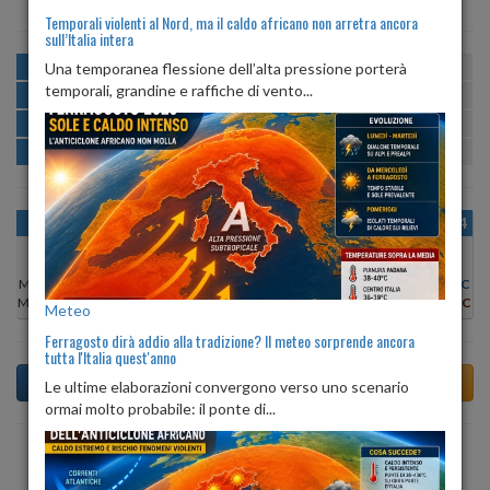
Temporali violenti al Nord, ma il caldo africano non arretra ancora
sull’Italia intera
MATTINA
min:
max:
Una temporanea flessione dell’alta pressione porterà
18º
25º
U
:
55%
-
85%
temporali, grandine e raffiche di vento...
POMERIGGIO
min:
max:
25º
27º
U
:
51%
-
63%
SERA
min:
max:
20º
26º
U
:
78%
-
84%
NOTTE
min:
max:
19º
20º
U
:
83%
-
88%
OGGI
DOM 09
LUN 10
MAR 11
MER 12
GIO 13
VEN 14
Min:
27°C
Min:
25°C
Min:
26°C
Min:
26°C
Min:
26°C
Min:
26°C
Min:
26°C
Max:
28°C
Max:
27°C
Max:
26°C
Max:
26°C
Max:
27°C
Max:
27°C
Max:
27°C
Meteo
Ferragosto dirà addio alla tradizione? Il meteo sorprende ancora
tutta l'Italia quest'anno
Le ultime elaborazioni convergono verso uno scenario
ormai molto probabile: il ponte di...
Previsioni del Tempo a Agnone di domani