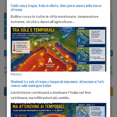
Caldo senza tregua, Italia in allerta: dieci giorni ancora nella morsa
africana
MATTINA
min:
max:
Bollino rosso in tutte le città monitorate, temperature
23º
29º
U
:
61%
-
86%
estreme, siccità e danni all'agricoltura:...
POMERIGGIO
min:
max:
29º
31º
U
:
53%
-
58%
SERA
min:
max:
27º
34º
U
:
67%
-
74%
NOTTE
min:
max:
23º
27º
U
:
77%
-
86%
OGGI
VEN 07
SAB 08
DOM 09
LUN 10
MAR 11
MER 12
Min:
30°C
Min:
29°C
Min:
29°C
Min:
28°C
Min:
29°C
Min:
30°C
Min:
29°C
Max:
32°C
Max:
33°C
Max:
33°C
Max:
30°C
Max:
32°C
Max:
35°C
Max:
31°C
Meteo
Weekend tra sole africano e temporali improvvisi: attenzione ai forti
rovesci sulle montagne italian
L'anticiclone continuerà a dominare l'Italia nel fine
settimana, ma infiltrazioni più umide...
Previsioni del Tempo a Agna tra 6 giorni