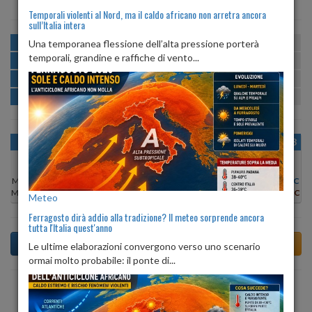
Temporali violenti al Nord, ma il caldo africano non arretra ancora
sull’Italia intera
MATTINA
min:
max:
Una temporanea flessione dell’alta pressione porterà
24º
30º
U
:
58%
-
90%
temporali, grandine e raffiche di vento...
POMERIGGIO
min:
max:
30º
34º
U
:
52%
-
70%
SERA
min:
max:
27º
35º
U
:
77%
-
86%
NOTTE
min:
max:
24º
26º
U
:
88%
-
89%
OGGI
SAB 08
DOM 09
LUN 10
MAR 11
MER 12
GIO 13
Min:
29°C
Min:
30°C
Min:
29°C
Min:
30°C
Min:
31°C
Min:
26°C
Min:
30°C
Max:
34°C
Max:
34°C
Max:
32°C
Max:
34°C
Max:
35°C
Max:
31°C
Max:
34°C
Meteo
Ferragosto dirà addio alla tradizione? Il meteo sorprende ancora
tutta l'Italia quest'anno
Le ultime elaborazioni convergono verso uno scenario
ormai molto probabile: il ponte di...
Previsioni del Tempo a Agliana tra 3 giorni