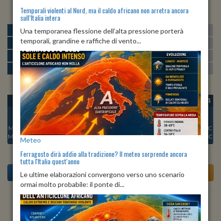
Temporali violenti al Nord, ma il caldo africano non arretra ancora
sull’Italia intera
MATTINA
min:
max:
Una temporanea flessione dell’alta pressione porterà
26º
30º
U
:
58%
-
78%
temporali, grandine e raffiche di vento...
POMERIGGIO
min:
max:
30º
31º
U
:
58%
-
61%
SERA
min:
max:
28º
31º
U
:
67%
-
78%
NOTTE
min:
max:
26º
27º
U
:
79%
-
82%
OGGI
DOM 09
LUN 10
MAR 11
MER 12
GIO 13
VEN 14
Min:
27°C
Min:
27°C
Min:
27°C
Min:
26°C
Min:
27°C
Min:
27°C
Min:
28°C
Max:
32°C
Max:
32°C
Max:
31°C
Max:
31°C
Max:
31°C
Max:
32°C
Max:
31°C
Meteo
Ferragosto dirà addio alla tradizione? Il meteo sorprende ancora
tutta l'Italia quest'anno
Le ultime elaborazioni convergono verso uno scenario
ormai molto probabile: il ponte di...
Previsioni del Tempo a Africo tra 6 giorni