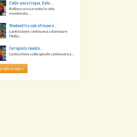
Caldo senza tregua, Italia...
Bollino rosso in tutte le città
monitorate,...
Weekend tra sole africano e...
L'anticiclone continuerà a dominare
l'Italia...
Ferragosto rovente...
L'anticiclone subtropicale continuerà a...
i tutte le news »