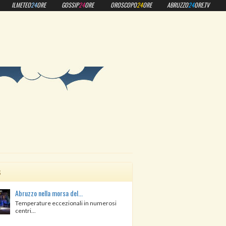
ILMETEO
24
ORE
GOSSIP
24
ORE
OROSCOPO
24
ORE
ABRUZZO
24
ORE.TV
s
Abruzzo nella morsa del...
Temperature eccezionali in numerosi
centri...