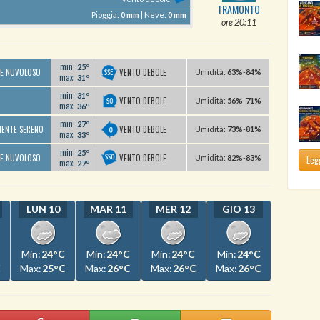
TRAMONTO
Pioggia:
0 mm
| Neve:
0 mm
ore 20:11
min:
25º
VENTO DEBOLE
TE NUVOLOSO
U
midità
:
63%
-
84%
max:
31º
min:
31º
VENTO DEBOLE
U
midità
:
56%
-
71%
max:
36º
min:
27º
VENTO DEBOLE
MENTE SERENO
U
midità
:
73%
-
81%
max:
33º
min:
25º
VENTO DEBOLE
TE NUVOLOSO
U
midità
:
82%
-
83%
Legg
max:
27º
LUN 10
MAR 11
MER 12
GIO 13
Min:
24°C
Min:
24°C
Min:
24°C
Min:
24°C
C
Max:
25°C
Max:
26°C
Max:
26°C
Max:
26°C