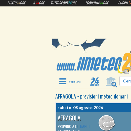
PUNTO
24
ORE
IL
24
ORE
TUTTOSPORT
24
ORE
ECONOMIA
24
ORE
CUCINA
2
Toggle navigation
AFRAGOLA
•
previsioni meteo
domani
sabato, 08 agosto 2026
AFRAGOLA
PROVINCIA DI:
NAPOLI