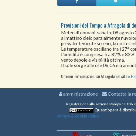
Previsioni del Tempo a Afragola di d
Meteo di domani, sabato, 08 agosto
al mattino cielo parzialmente nuvoloso
prevalentemente sereno, la notte cie
Le temperature oscillano tra i 27° 
L'umidità è compresa tra 82% e 83%.
vento debole e visibilità ottima.
Il sole sorge alle ore 06:06 e tramont
Ulteriori informazioni su Afragola nel sito
Hi
amministrazione
Contatta la r
Registrazione alla sezione stampa del tribu
Quest'opera è distribu
privacy & cookie policy