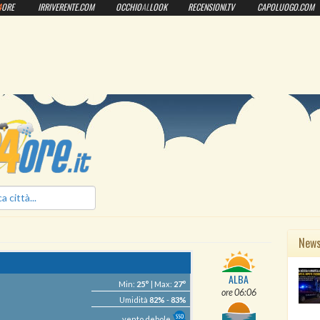
4
ORE
IRRIVERENTE.COM
OCCHIO
AL
LOOK
RECENSIONI.TV
CAPOLUOGO.COM
ilmeteo24ore.it
New
ALBA
Min:
25°
| Max:
27°
ore 06:06
Umidità
82%
-
83%
vento debole