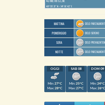
43 METRI S.L.M.
40º 55′ 37″ N
14º 18′ 42″ E
MATTINA
CIELO PARZIALMEN
POMERIGGIO
CIELO SERENO
SERA
CIELO PREVALENTE
NOTTE
CIELO PARZIALMEN
OGGI
SAB 08
DOM 09
Min:
27°C
Min:
25°C
Min:
24°C
Max:
28°C
Max:
27°C
Max:
26°