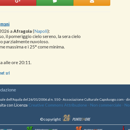
omani
 2026 a
Afragola
(
Napoli
):
, il pomeriggio cielo sereno, la sera cielo
lo parzialmente nuvoloso.
come massima e i 25° come minima.
a alle ore 20:11.
met srl
edazione
nale dell'Aquila del 26/01/2006 al n. 550 - Associazione Culturale Capoluogo.com - 
ita con Licenza
Creative Commons Attribuzione - Non commerciale - Non 
©copyright
PUNTO
24
ORE