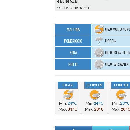
4 METRI S.L.M.
45º 03′ 27″ N
12º 03′ 21″ E
MATTINA
CIELO MOLTO NUV
POMERIGGIO
PIOGGIA
SERA
CIELO PREVALENTE
NOTTE
CIELO PARZIALMEN
OGGI
DOM 09
LUN 10
Min:
24°C
Min:
24°C
Min:
23°C
Max:
31°C
Max:
28°C
Max:
28°