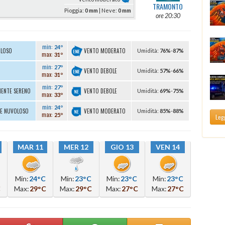
TRAMONTO
Pioggia:
0 mm
| Neve:
0 mm
ore 20:30
min:
24º
VENTO MODERATO
OLOSO
U
midità
:
76%
-
87%
max:
31º
min:
27º
VENTO DEBOLE
U
midità
:
57%
-
66%
max:
31º
min:
27º
VENTO DEBOLE
MENTE SERENO
U
midità
:
69%
-
75%
max:
33º
min:
24º
VENTO MODERATO
TE NUVOLOSO
U
midità
:
85%
-
88%
max:
25º
Legg
MAR 11
MER 12
GIO 13
VEN 14
Min:
24°C
Min:
23°C
Min:
23°C
Min:
23°C
C
Max:
29°C
Max:
29°C
Max:
27°C
Max:
27°C