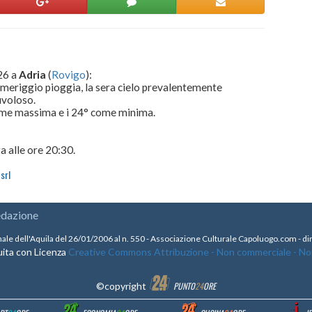
26 a
Adria
(
Rovigo
):
omeriggio pioggia, la sera cielo prevalentemente
uvoloso.
come massima e i 24° come minima.
a alle ore 20:30.
srl
edazione
nale dell'Aquila del 26/01/2006 al n. 550 - Associazione Culturale Capoluogo.com - 
ita con Licenza
Creative Commons Attribuzione - Non commerciale - Non 
©copyright
PUNTO
24
ORE