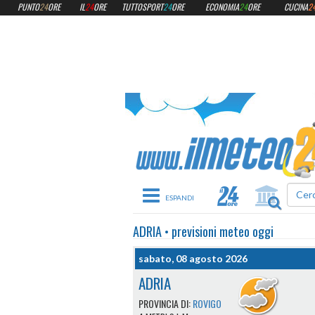
PUNTO
24
ORE
IL
24
ORE
TUTTOSPORT
24
ORE
ECONOMIA
24
ORE
CUCINA
2
Toggle navigation
ADRIA
•
previsioni meteo
oggi
sabato, 08 agosto 2026
ADRIA
PROVINCIA DI:
ROVIGO