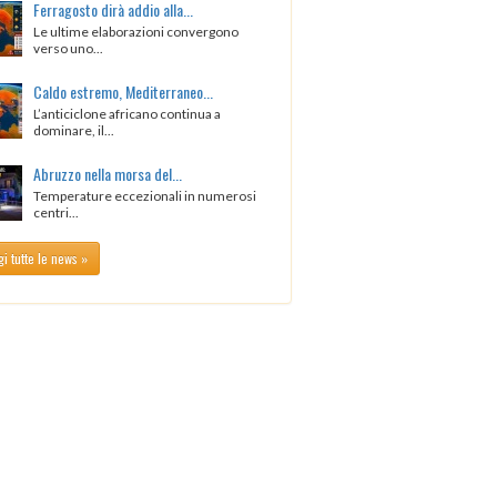
Ferragosto dirà addio alla...
Le ultime elaborazioni convergono
verso uno...
Caldo estremo, Mediterraneo...
L’anticiclone africano continua a
dominare, il...
Abruzzo nella morsa del...
Temperature eccezionali in numerosi
centri...
i tutte le news »