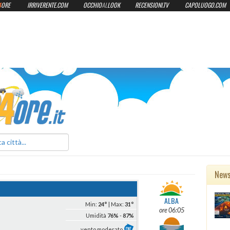
4
ORE
IRRIVERENTE.COM
OCCHIO
AL
LOOK
RECENSIONI.TV
CAPOLUOGO.COM
ilmeteo24ore.it
New
ALBA
Min:
24°
| Max:
31°
ore 06:05
Umidità
76%
-
87%
vento moderato