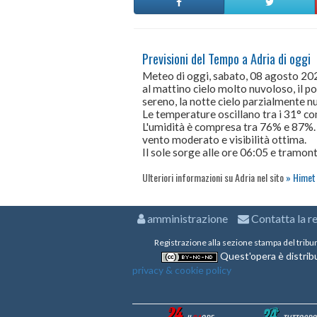
Previsioni del Tempo a Adria di oggi
Meteo di oggi, sabato, 08 agosto 20
al mattino cielo molto nuvoloso, il p
sereno, la notte cielo parzialmente n
Le temperature oscillano tra i 31° 
L'umidità è compresa tra 76% e 87%.
vento moderato e visibilità ottima.
Il sole sorge alle ore 06:05 e tramont
Ulteriori informazioni su Adria nel sito
Himet 
amministrazione
Contatta la r
Registrazione alla sezione stampa del tribu
Quest'opera è distribu
privacy & cookie policy