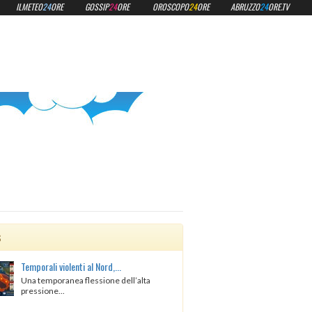
ILMETEO
24
ORE
GOSSIP
24
ORE
OROSCOPO
24
ORE
ABRUZZO
24
ORE.TV
s
Temporali violenti al Nord,...
Una temporanea flessione dell’alta
pressione...