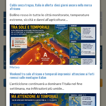
Caldo senza tregua, Italia in allerta: dieci giorni ancora nella morsa
africana
MATTINA
min:
max:
Bollino rosso in tutte le città monitorate, temperature
19º
26º
U
:
46%
-
91%
estreme, siccità e danni all'agricoltura:...
POMERIGGIO
min:
max:
27º
29º
U
:
41%
-
61%
SERA
min:
max:
22º
29º
U
:
72%
-
87%
NOTTE
min:
max:
19º
21º
U
:
91%
-
95%
OGGI
VEN 07
SAB 08
DOM 09
LUN 10
MAR 11
MER 12
Min:
22°C
Min:
21°C
Min:
22°C
Min:
22°C
Min:
23°C
Min:
21°C
Min:
22°C
Max:
29°C
Max:
29°C
Max:
29°C
Max:
30°C
Max:
29°C
Max:
28°C
Max:
30°C
Meteo
Weekend tra sole africano e temporali improvvisi: attenzione ai forti
rovesci sulle montagne italian
L'anticiclone continuerà a dominare l'Italia nel fine
settimana, ma infiltrazioni più umide...
Previsioni del Tempo a Acri di dopodomani