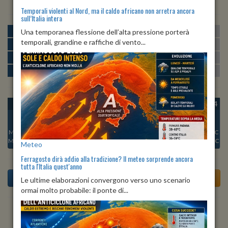
Temporali violenti al Nord, ma il caldo africano non arretra ancora
sull’Italia intera
MATTINA
min:
max:
Una temporanea flessione dell’alta pressione porterà
23º
31º
U
:
70%
-
93%
temporali, grandine e raffiche di vento...
POMERIGGIO
min:
max:
29º
30º
U
:
62%
-
68%
SERA
min:
max:
24º
32º
U
:
79%
-
94%
NOTTE
min:
max:
23º
25º
U
:
87%
-
90%
OGGI
DOM 09
LUN 10
MAR 11
MER 12
GIO 13
VEN 14
Min:
23°C
Min:
22°C
Min:
22°C
Min:
22°C
Min:
21°C
Min:
21°C
Min:
21°C
Max:
25°C
Max:
24°C
Max:
23°C
Max:
23°C
Max:
23°C
Max:
23°C
Max:
23°C
Meteo
Ferragosto dirà addio alla tradizione? Il meteo sorprende ancora
tutta l'Italia quest'anno
Le ultime elaborazioni convergono verso uno scenario
ormai molto probabile: il ponte di...
Previsioni del Tempo a Acquaviva delle Fonti di oggi