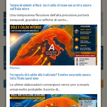
Temporali violenti al Nord, ma il caldo africano non arretra ancora
sull’Italia intera
MATTINA
min:
max:
Una temporanea flessione dell’alta pressione porterà
22º
27º
U
:
64%
-
79%
temporali, grandine e raffiche di vento...
POMERIGGIO
min:
max:
26º
28º
U
:
71%
-
84%
SERA
min:
max:
23º
27º
U
:
91%
-
100%
NOTTE
min:
max:
22º
25º
U
:
79%
-
93%
OGGI
DOM 09
LUN 10
MAR 11
MER 12
GIO 13
VEN 14
Min:
22°C
Min:
22°C
Min:
22°C
Min:
21°C
Min:
22°C
Min:
22°C
Min:
22°C
Max:
25°C
Max:
24°C
Max:
24°C
Max:
23°C
Max:
24°C
Max:
25°C
Max:
25°C
Meteo
Ferragosto dirà addio alla tradizione? Il meteo sorprende ancora
tutta l'Italia quest'anno
Le ultime elaborazioni convergono verso uno scenario
ormai molto probabile: il ponte di...
Previsioni del Tempo a Acquasanta Terme tra 6 giorni