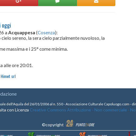
i oggi
26 a
Acquappesa
(
Cosenza
):
 cielo sereno, la sera cielo parzialmente nuvoloso, la
come massima e i 25° come minima.
a alle ore 20:01.
Himet srl
edazione
nale dell'Aquila del 26/01/2006 al n. 550 - Associazione Culturale Capoluogo.com - 
ita con Licenza
Creative Commons Attribuzione - Non commerciale - Non 
©copyright
PUNTO
24
ORE