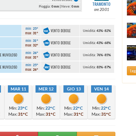
TRAMONTO
Pioggia:
0 mm
| Neve:
0 mm
ore 20:01
min:
25º
VENTO DEBOLE
U
midità
:
43%
-
82%
max:
31º
min:
31º
VENTO DEBOLE
U
midità
:
43%
-
68%
max:
32º
min:
26º
VENTO DEBOLE
TE NUVOLOSO
U
midità
:
76%
-
85%
max:
31º
min:
25º
VENTO DEBOLE
TE NUVOLOSO
U
midità
:
83%
-
87%
max:
26º
Legg
MAR 11
MER 12
GIO 13
VEN 14
Min:
23°C
Min:
22°C
Min:
22°C
Min:
22°C
C
Max:
31°C
Max:
31°C
Max:
31°C
Max:
31°C