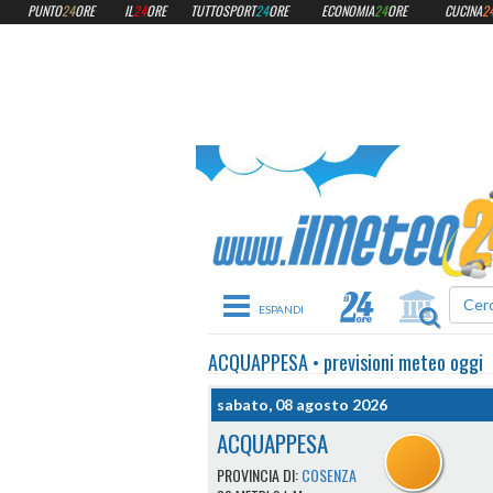
PUNTO
24
ORE
IL
24
ORE
TUTTOSPORT
24
ORE
ECONOMIA
24
ORE
CUCINA
2
Toggle navigation
ACQUAPPESA
•
previsioni meteo
oggi
sabato, 08 agosto 2026
ACQUAPPESA
PROVINCIA DI:
COSENZA