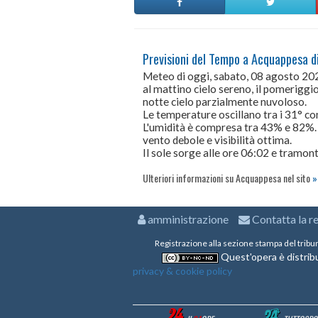
Previsioni del Tempo a Acquappesa d
Meteo di oggi, sabato, 08 agosto 20
al mattino cielo sereno, il pomeriggio
notte cielo parzialmente nuvoloso.
Le temperature oscillano tra i 31° 
L'umidità è compresa tra 43% e 82%.
vento debole e visibilità ottima.
Il sole sorge alle ore 06:02 e tramont
Ulteriori informazioni su Acquappesa nel sito
amministrazione
Contatta la r
Registrazione alla sezione stampa del tribu
Quest'opera è distribu
privacy & cookie policy