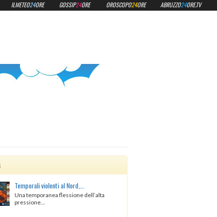
ILMETEO
24
ORE
GOSSIP
24
ORE
OROSCOPO
24
ORE
ABRUZZO
24
ORE.TV
s
Temporali violenti al Nord,...
Una temporanea flessione dell’alta
pressione...