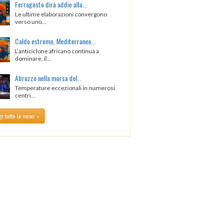
Ferragosto dirà addio alla...
Le ultime elaborazioni convergono
verso uno...
Caldo estremo, Mediterraneo...
L’anticiclone africano continua a
dominare, il...
Abruzzo nella morsa del...
Temperature eccezionali in numerosi
centri...
i tutte le news »