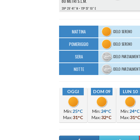
80 METRI S.L.M.
39º 29′ 41″ N
15º 57′ 10″ E
MATTINA
CIELO SERENO
POMERIGGIO
CIELO SERENO
SERA
CIELO PARZIALMEN
NOTTE
CIELO PARZIALMEN
OGGI
DOM 09
LUN 10
Min:
25°C
Min:
24°C
Min:
24°C
Max:
31°C
Max:
32°C
Max:
31°