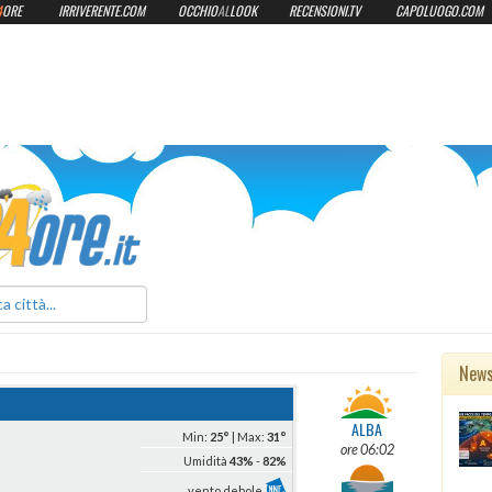
4
ORE
IRRIVERENTE.COM
OCCHIO
AL
LOOK
RECENSIONI.TV
CAPOLUOGO.COM
ilmeteo24ore.it
New
ALBA
Min:
25°
| Max:
31°
ore 06:02
Umidità
43%
-
82%
vento debole