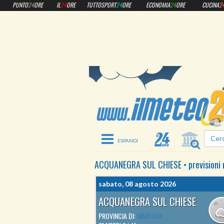
PUNTO
24
ORE
IL
24
ORE
TUTTOSPORT
24
ORE
ECONOMIA
24
ORE
CUCINA
2
Toggle navigation
ACQUANEGRA SUL CHIESE
•
previsioni
sabato, 08 agosto 2026
ACQUANEGRA SUL CHIESE
PROVINCIA DI:
MANTOVA