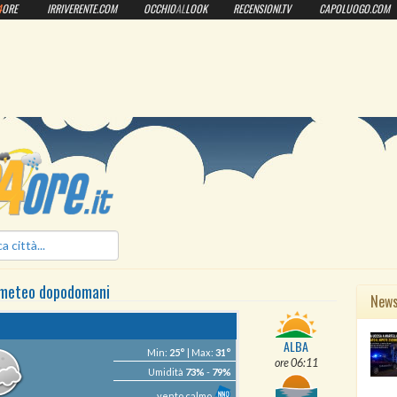
4
ORE
IRRIVERENTE.COM
OCCHIO
AL
LOOK
RECENSIONI.TV
CAPOLUOGO.COM
ilmeteo24ore.it
 meteo
dopodomani
New
ALBA
Min:
25°
| Max:
31°
ore 06:11
Umidità
73%
-
79%
vento calmo