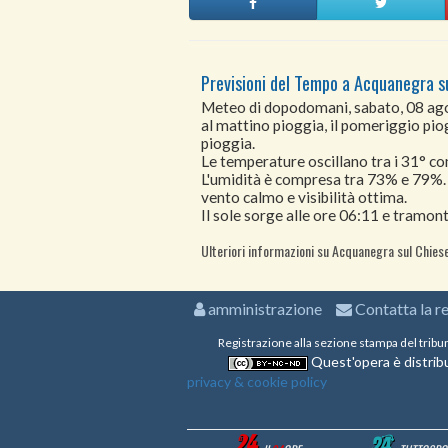
Previsioni del Tempo a Acquanegra s
Meteo di dopodomani, sabato, 08 a
al mattino pioggia, il pomeriggio piog
pioggia.
Le temperature oscillano tra i 31° 
L'umidità è compresa tra 73% e 79%.
vento calmo e visibilità ottima.
Il sole sorge alle ore 06:11 e tramont
Ulteriori informazioni su Acquanegra sul Chiese
amministrazione
Contatta la r
Registrazione alla sezione stampa del tribu
Quest'opera è distribu
privacy & cookie policy