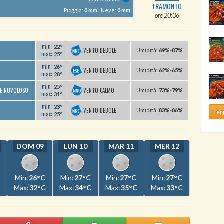
TRAMONTO
Pioggia:
0 mm
| Neve:
0 mm
ore 20:36
min:
22º
VENTO DEBOLE
U
midità
:
69%
-
87%
max:
25º
min:
26º
VENTO DEBOLE
U
midità
:
62%
-
65%
max:
28º
min:
25º
VENTO CALMO
TE NUVOLOSO
U
midità
:
73%
-
79%
max:
31º
min:
23º
VENTO DEBOLE
U
midità
:
83%
-
86%
Legg
max:
25º
DOM 09
LUN 10
MAR 11
MER 12
Min:
26°C
Min:
27°C
Min:
27°C
Min:
27°C
C
Max:
32°C
Max:
34°C
Max:
35°C
Max:
33°C