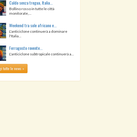
Caldo senza tregua, Italia...
Bollino rosso in tutte le città
monitorate,...
Weekend tra sole africano e...
L'anticiclone continuerà a dominare
l'Italia...
Ferragosto rovente...
L'anticiclone subtropicale continuerà a...
i tutte le news »