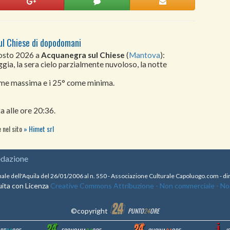
ul Chiese di dopodomani
gosto 2026 a
Acquanegra sul Chiese
(
Mantova
):
gia, la sera cielo parzialmente nuvoloso, la notte
come massima e i 25° come minima.
a alle ore 20:36.
 nel sito
Himet srl
edazione
nale dell'Aquila del 26/01/2006 al n. 550 - Associazione Culturale Capoluogo.com - 
ita con Licenza
Creative Commons Attribuzione - Non commerciale - Non 
©copyright
PUNTO
24
ORE