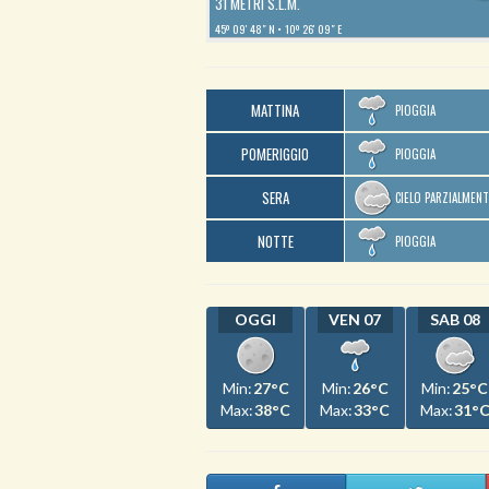
31 METRI S.L.M.
45º 09′ 48″ N
10º 26′ 09″ E
MATTINA
PIOGGIA
POMERIGGIO
PIOGGIA
SERA
CIELO PARZIALMEN
NOTTE
PIOGGIA
OGGI
VEN 07
SAB 08
Min:
27°C
Min:
26°C
Min:
25°C
Max:
38°C
Max:
33°C
Max:
31°