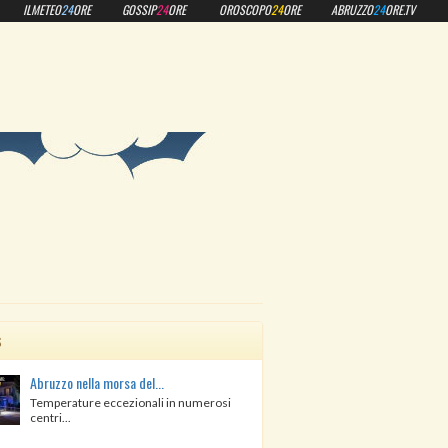
ILMETEO
24
ORE
GOSSIP
24
ORE
OROSCOPO
24
ORE
ABRUZZO
24
ORE.TV
s
Abruzzo nella morsa del...
Temperature eccezionali in numerosi
centri...