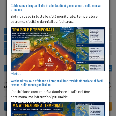
Caldo senza tregua, Italia in allerta: dieci giorni ancora nella morsa
africana
ALBA
TRAMONTO
ore 06:15
ore 20:37
Bollino rosso in tutte le città monitorate, temperature
estreme, siccità e danni all'agricoltura:...
MATTINA
min:
max:
23º
27º
U
:
63%
-
88%
POMERIGGIO
min:
max:
28º
30º
U
:
50%
-
61%
SERA
min:
max:
26º
31º
U
:
55%
-
73%
NOTTE
min:
max:
23º
25º
U
:
79%
-
87%
OGGI
VEN 07
SAB 08
DOM 09
LUN 10
MAR 11
MER 12
Meteo
Weekend tra sole africano e temporali improvvisi: attenzione ai forti
Min:
29°C
Min:
29°C
Min:
27°C
Min:
28°C
Min:
29°C
Min:
29°C
Min:
29°C
rovesci sulle montagne italian
Max:
32°C
Max:
30°C
Max:
29°C
Max:
30°C
Max:
31°C
Max:
32°C
Max:
31°C
L'anticiclone continuerà a dominare l'Italia nel fine
settimana, ma infiltrazioni più umide...