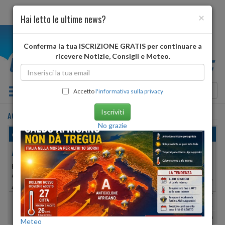
×
Hai letto le ultime news?
i
Conferma la tua ISCRIZIONE GRATIS per continuare a
ricevere Notizie, Consigli e Meteo.
Toggle navigation
Accetto
l'informativa sulla privacy
Iscriviti
ACQUANEGRA CREMONESE
•
previsioni meteo
tra 3 giorni
No grazie
domenica, 09 agosto 2026
ACQUANEGRA CREMONESE
PROVINCIA DI:
CREMONA
45 METRI S.L.M.
Min:
28°
| Max:
30°
45º 10′ 17″ N
9º 53′ 31″ E
Umidità
50%
-
61%
vento debole
Pioggia:
0 mm
| Neve:
0 mm
Meteo