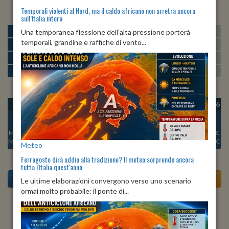
Temporali violenti al Nord, ma il caldo africano non arretra ancora
sull’Italia intera
MATTINA
min:
max:
Una temporanea flessione dell’alta pressione porterà
19º
26º
U
:
59%
-
78%
temporali, grandine e raffiche di vento...
POMERIGGIO
min:
max:
27º
28º
U
:
57%
-
60%
SERA
min:
max:
22º
28º
U
:
68%
-
80%
NOTTE
min:
max:
19º
20º
U
:
72%
-
77%
OGGI
MAR 11
MER 12
GIO 13
VEN 14
SAB 15
DOM 16
Min:
27°C
Min:
26°C
Min:
24°C
Min:
23°C
Min:
21°C
Min:
22°C
Min:
24°C
Max:
32°C
Max:
32°C
Max:
31°C
Max:
29°C
Max:
27°C
Max:
28°C
Max:
30°C
Meteo
Ferragosto dirà addio alla tradizione? Il meteo sorprende ancora
tutta l'Italia quest'anno
Le ultime elaborazioni convergono verso uno scenario
ormai molto probabile: il ponte di...
Previsioni del Tempo a Acqualagna tra 5 giorni