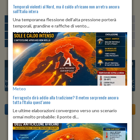
Temporali violenti al Nord, ma il caldo africano non arretra ancora
sull’Italia intera
MATTINA
min:
max:
Una temporanea flessione dell’alta pressione porterà
19º
25º
U
:
49%
-
71%
temporali, grandine e raffiche di vento...
POMERIGGIO
min:
max:
26º
27º
U
:
49%
-
72%
SERA
min:
max:
20º
26º
U
:
75%
-
81%
NOTTE
min:
max:
19º
21º
U
:
68%
-
72%
OGGI
SAB 08
DOM 09
LUN 10
MAR 11
MER 12
GIO 13
Min:
22°C
Min:
21°C
Min:
21°C
Min:
21°C
Min:
21°C
Min:
22°C
Min:
20°C
Max:
27°C
Max:
27°C
Max:
27°C
Max:
27°C
Max:
28°C
Max:
27°C
Max:
26°C
Meteo
Ferragosto dirà addio alla tradizione? Il meteo sorprende ancora
tutta l'Italia quest'anno
Le ultime elaborazioni convergono verso uno scenario
ormai molto probabile: il ponte di...
Previsioni del Tempo a Acquafondata tra 6 giorni