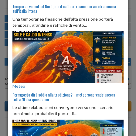
Temporali violenti al Nord, ma il caldo africano non arretra ancora
sull’Italia intera
MATTINA
min:
max:
Una temporanea flessione dell’alta pressione porterà
24º
28º
U
:
66%
-
90%
temporali, grandine e raffiche di vento...
POMERIGGIO
min:
max:
29º
30º
U
:
58%
-
73%
SERA
min:
max:
25º
29º
U
:
74%
-
83%
NOTTE
min:
max:
24º
25º
U
:
83%
-
90%
OGGI
DOM 09
LUN 10
MAR 11
MER 12
GIO 13
VEN 14
Min:
30°C
Min:
30°C
Min:
30°C
Min:
29°C
Min:
29°C
Min:
30°C
Min:
29°C
Max:
30°C
Max:
31°C
Max:
31°C
Max:
30°C
Max:
31°C
Max:
31°C
Max:
30°C
Meteo
Ferragosto dirà addio alla tradizione? Il meteo sorprende ancora
tutta l'Italia quest'anno
Le ultime elaborazioni convergono verso uno scenario
ormai molto probabile: il ponte di...
Previsioni del Tempo a Acireale tra 6 giorni