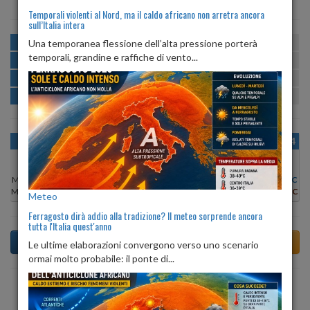
Temporali violenti al Nord, ma il caldo africano non arretra ancora
sull’Italia intera
MATTINA
min:
max:
Una temporanea flessione dell’alta pressione porterà
18º
24º
U
:
62%
-
74%
temporali, grandine e raffiche di vento...
POMERIGGIO
min:
max:
24º
26º
U
:
59%
-
75%
SERA
min:
max:
21º
24º
U
:
78%
-
97%
NOTTE
min:
max:
18º
20º
U
:
71%
-
77%
OGGI
DOM 09
LUN 10
MAR 11
MER 12
GIO 13
VEN 14
Min:
26°C
Min:
24°C
Min:
25°C
Min:
26°C
Min:
26°C
Min:
24°C
Min:
25°C
Max:
28°C
Max:
26°C
Max:
26°C
Max:
27°C
Max:
27°C
Max:
26°C
Max:
26°C
Meteo
Ferragosto dirà addio alla tradizione? Il meteo sorprende ancora
tutta l'Italia quest'anno
Le ultime elaborazioni convergono verso uno scenario
ormai molto probabile: il ponte di...
Previsioni del Tempo a Accumoli di domani