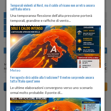
Temporali violenti al Nord, ma il caldo africano non arretra ancora
sull’Italia intera
MATTINA
min:
max:
Una temporanea flessione dell’alta pressione porterà
19º
26º
U
:
60%
-
99%
temporali, grandine e raffiche di vento...
POMERIGGIO
min:
max:
26º
30º
U
:
54%
-
76%
SERA
min:
max:
21º
28º
U
:
78%
-
88%
NOTTE
min:
max:
19º
21º
U
:
86%
-
95%
OGGI
SAB 08
DOM 09
LUN 10
MAR 11
MER 12
GIO 13
Min:
28°C
Min:
26°C
Min:
26°C
Min:
25°C
Min:
25°C
Min:
26°C
Min:
27°C
Max:
32°C
Max:
30°C
Max:
29°C
Max:
30°C
Max:
29°C
Max:
31°C
Max:
31°C
Meteo
Ferragosto dirà addio alla tradizione? Il meteo sorprende ancora
tutta l'Italia quest'anno
Le ultime elaborazioni convergono verso uno scenario
ormai molto probabile: il ponte di...
Previsioni del Tempo a Accettura di domani