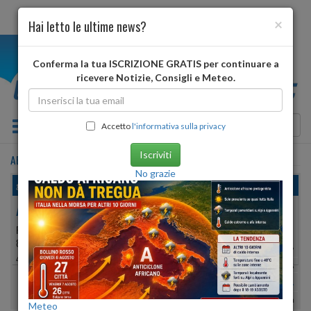
×
Hai letto le ultime news?
i
Conferma la tua ISCRIZIONE GRATIS per continuare a
ricevere Notizie, Consigli e Meteo.
Toggle navigation
Accetto
l'informativa sulla privacy
Iscriviti
ABBADIA SAN SALVATORE
•
previsioni meteo
oggi
No grazie
giovedì, 06 agosto 2026
ABBADIA SAN SALVATORE
PROVINCIA DI:
SIENA
822 METRI S.L.M.
Min:
27°
| Max:
29°
42º 52′ 59″ N
11º 40′ 14″ E
Umidità
46%
-
64%
vento calmo
Pioggia:
1 mm
| Neve:
0 mm
Meteo