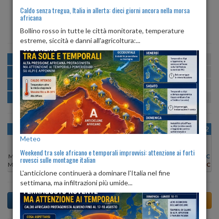
Caldo senza tregua, Italia in allerta: dieci giorni ancora nella morsa
africana
ALBA
TRAMONTO
ore 06:10
ore 20:29
Bollino rosso in tutte le città monitorate, temperature
estreme, siccità e danni all'agricoltura:...
MATTINA
min:
max:
19º
26º
U
:
54%
-
82%
POMERIGGIO
min:
max:
27º
29º
U
:
46%
-
64%
SERA
min:
max:
22º
30º
U
:
71%
-
90%
NOTTE
min:
max:
20º
22º
U
:
66%
-
78%
OGGI
VEN 07
SAB 08
DOM 09
LUN 10
MAR 11
MER 12
Meteo
Weekend tra sole africano e temporali improvvisi: attenzione ai forti
Min:
27°C
Min:
26°C
Min:
25°C
Min:
25°C
Min:
25°C
Min:
27°C
Min:
26°C
rovesci sulle montagne italian
Max:
29°C
Max:
28°C
Max:
26°C
Max:
27°C
Max:
27°C
Max:
29°C
Max:
28°C
L'anticiclone continuerà a dominare l'Italia nel fine
settimana, ma infiltrazioni più umide...